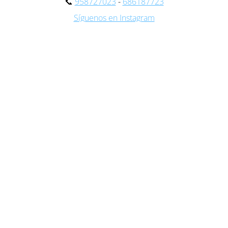
📞
958727023
-
686187723
Síguenos en Instagram