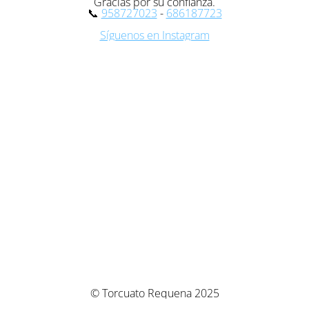
Gracias por su confianza.
📞
958727023
-
686187723
Síguenos en Instagram
© Torcuato Requena 2025